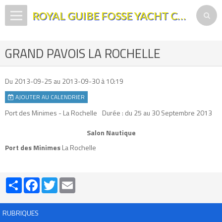
ROYAL GUIBE FOSSE YACHT CLUB
Page d'accueil
GRAND PAVOIS LA ROCHELLE
ALBUM
AGENDA
Du 2013-09-25
au 2013-09-30
à 10:19
AJOUTER AU CALENDRIER
Formulaires de contact
Port des Minimes - La Rochelle
Durée : du 25 au 30 Septembre 2013
Vidéos
Salon Nautique
Port des Minimes
La Rochelle
Partager
Facebook
Twitter
Email
RUBRIQUES