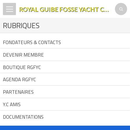
ROYAL GUIBE FOSSE YACHT CLUB
RUBRIQUES
Page d'accueil
ALBUM
FONDATEURS & CONTACTS
AGENDA
DEVENIR MEMBRE
Formulaires de contact
BOUTIQUE RGFYC
Vidéos
AGENDA RGFYC
PARTENAIRES
Y.C AMIS
DOCUMENTATIONS